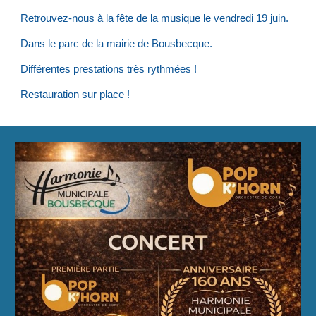
Retrouvez-nous à la fête d
e la musique
le vendredi 19 juin.
Dans le parc de la mairie de Bousbecque
.
Différentes prestations très rythmées !
Restauration sur place !